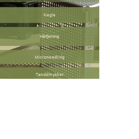
Negle
Hårfjerning
Microneedling
Tandsmykker
Gå direkte til booking
Er du i tvivl om hvilke behandlinger du skal vælge
eller har du spørgsmål, så skriv endelig til os