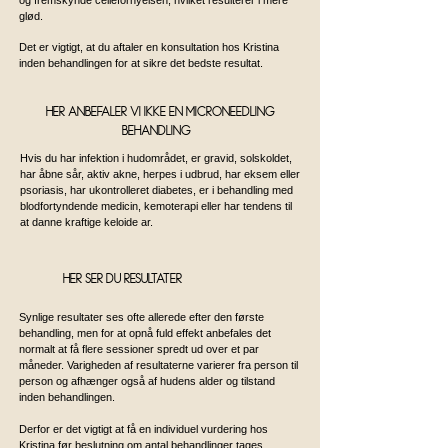
og fremskynde cellefornyelsen, hvilket resulterer i mere
glød.
Det er vigtigt, at du aftaler en konsultation hos Kristina
inden behandlingen for at sikre det bedste resultat.
HER ANBEFALER vi IKKE en microneedling
behandling?
Hvis du har infektion i hudområdet, er gravid, solskoldet,
har åbne sår, aktiv akne, herpes i udbrud, har eksem eller
psoriasis, har ukontrolleret diabetes, er i behandling med
blodfortyndende medicin, kemoterapi eller har tendens til
at danne kraftige keloide ar.
HER ser du resultater?
Synlige resultater ses ofte allerede efter den første
behandling, men for at opnå fuld effekt anbefales det
normalt at få flere sessioner spredt ud over et par
måneder. Varigheden af resultaterne varierer fra person til
person og afhænger også af hudens alder og tilstand
inden behandlingen.
Derfor er det vigtigt at få en individuel vurdering hos
Kristina før beslutning om antal behandlinger tages.