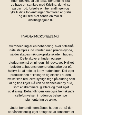
Inden booking af din første behandling skal
du have en samtale med Kristina, der vil se
på din hud, fortælle om behandlingen og
lytte til dine forventninger. Samtalen er gratis
og du skal blot sende en mail til
kristina@lajolie.dk
Hvad er microneedling?
Microneedling er en behandling, hvor bittesmå
nåle stemples ind i huden med præcis dybde,
så der skabes mikroskopiske skader i huden.
Dette aktiverer huden og øger
blodgennemstrømningen i bindevævet. Hvilket
betyder at hudens regenerering arbejder på
højtryk for at hele og forny huden igen. Det
øger
produktionen af kollagen og elastin i huden,
hvilket kan reducere synlige tegn på aldring som
ar og fine linjer.
På kort tid dannes der ny hud,
som er strammere, glattere og med øget
udstråling.
Behandlingen kan også fremskynde
cellefornyelsen i huden og bekæmpe
pigmentering og akne.
Under behandlingen åbnes huden op, så der
opnås væsentlig øget optagelse af koncentrater