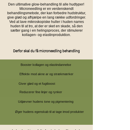
Den ultimative glow-behandling til alle hudtyper!
Microneedling er en verdenskendt
behandlingsmetode, der kan forbedre hudstruktur,
give glød og afhjælpe en lang række udfordringer.
Ved at lave mikroskopiske huller i huden narres
huden til at tro, at der er sket en skade, så den
sætter gang i en helingsproces, der stimulerer
kollagen- og elastinproduktion.​
Derfor skal du få microneedling behandling
Booster kollagen og elastindannelse
Effektiv mod akne ar og strækmærker
Giver glød og et fugtboost
Reducerer fine linjer og rynker
Udjævner hudens tone og pigmentering
Øger hudens egenskab til at tage imod produkter