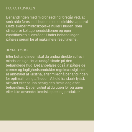
Hos os i klinikken
Behandlingen med microneedling foregår ved, at
små nåle føres ind i huden med et elektrisk apparat.
Dette skaber mikroskopiske huller i huden, som
stimulerer kollagenproduktionen og øger
blodtilførslen til området. Under behandlingen
påføres serum for at maksimere resultaterne.
Hjemme hos dig
Efter behandlingen skal du undgå direkte sollys i
mindst en uge, for at undgå skade på den
behandlede hud. Det anbefales også at påføre de
cremer og fugtighedsprodukter regelmæssigt, som
er anbefalet af Kristina, efter mikronålbehandlingen
for optimal heling af huden. Afhold fra stærk fysisk
aktivitet eller sauna besøg den første dag efter
behandling. Det er vigtigt at du ugen før og ugen
efter ikke anvender kemiske peeling produkter.