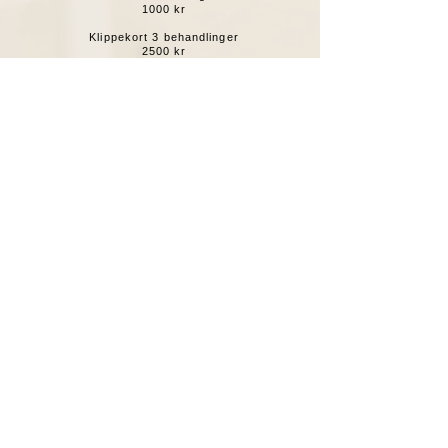
1000 kr
Klippekort 3 behandlinger
2500 kr
(Spar 499 kr)
Er microneedling smertefuld?
Microneedling kan føles ubehageligt på hudens overflade,
men smerten er normalt tolerabel og kortvarig. Generelt
oplever de fleste klienter kun en let prikkende
fornemmelse og mild rødme kort tid efter behandlingen.
Det er vigtigt at følge behandlingsvejledningen og undgå
eksponering for sollys i de efterfølgende dage.
Kristina vil også give yderligere vejledning og rådgivning
om, hvordan man kan maksimere behandlingens positive
effekter og minimere eventuelle ubehagelige bivirkninger.
Ø
Å
Hvor ofte b
r man f
en microneedling