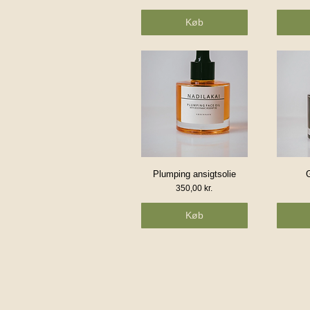
Køb
Plumping ansigtsolie
Hurtigvisning
H
Pris
350,00 kr.
Køb