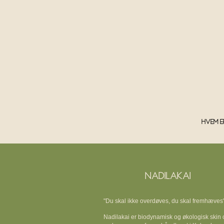
Hvem e
NADILAKAI
"Du skal ikke overdøves, du skal fremhæves
Nadilakai er biodynamisk og økologisk skin 