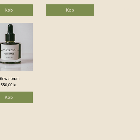
Køb
Køb
Udsolgt
Glow serum
urtigvisning
Pris
550,00 kr.
Køb