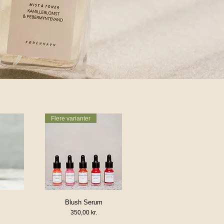
Flere varianter
Blush Serum
ng
Hurtigvisning
Pris
350,00 kr.