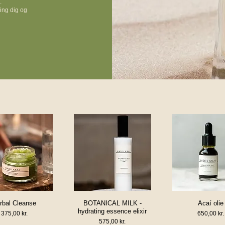
.
ing dig og
rbal Cleanse
BOTANICAL MILK -
Acaí olie
urtigvisning
Hurtigvisning
Hurtigvisni
hydrating essence elixir
Pris
Pris
375,00 kr.
650,00 kr.
Pris
575,00 kr.