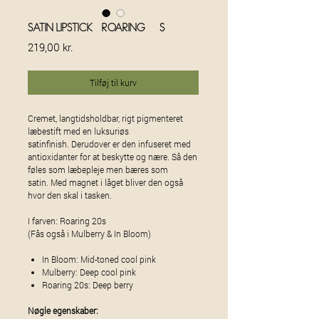
Satin Lipstick - Roaring 20s
Pris
219,00 kr.
Tilføj til kurv
Cremet, langtidsholdbar, rigt pigmenteret
læbestift med en luksuriøs
satinfinish. Derudover er den infuseret med
antioxidanter for at beskytte og nære. Så den
føles som læbepleje men bæres som
satin. Med magnet i låget bliver den også
hvor den skal i tasken.
I farven: Roaring 20s
(Fås også i Mulberry & In Bloom)
In Bloom: Mid-toned cool pink
Mulberry: Deep cool pink
Roaring 20s: Deep berry
Nøgle egenskaber: