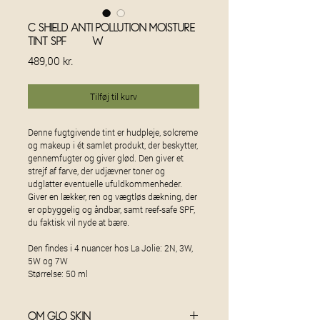
C-Shield Anti Pollution Moisture
Tint SPF 30 -7W
Pris
489,00 kr.
Tilføj til kurv
Denne fugtgivende tint er hudpleje, solcreme
og makeup i ét samlet produkt, der beskytter,
gennemfugter og giver glød. Den giver et
strejf af farve, der udjævner toner og
udglatter eventuelle ufuldkommenheder.
Giver en lækker, ren og vægtløs dækning, der
er opbyggelig og åndbar, samt reef-safe SPF,
du faktisk vil nyde at bære.
Den findes i 4 nuancer hos La Jolie: 2N, 3W,
5W og 7W
Størrelse: 50 ml
Om glo skin