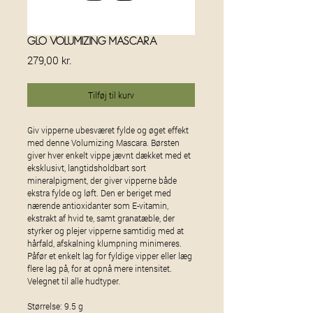
Glo Volumizing Mascara
Pris
279,00 kr.
Tilføj til kurv
Giv vipperne ubesværet fylde og øget effekt
med denne Volumizing Mascara. Børsten
giver hver enkelt vippe jævnt dækket med et
eksklusivt, langtidsholdbart sort
mineralpigment, der giver vipperne både
ekstra fylde og løft. Den er beriget med
nærende antioxidanter som E-vitamin,
ekstrakt af hvid te, samt granatæble, der
styrker og plejer vipperne samtidig med at
hårfald, afskalning klumpning minimeres.
Påfør et enkelt lag for fyldige vipper eller læg
flere lag på, for at opnå mere intensitet.
Velegnet til alle hudtyper.
Størrelse: 9.5 g