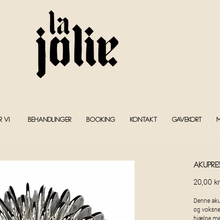
r vi?
Behandlinger
Booking
Kontakt
Gavekort
Akupre
20,00 kr
Denne akup
og voksne
hjælpe med