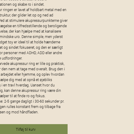
ationen og skabe ro i sindet.
r ringen er lavet af holdbart metal med en
struktur, der glider let op og ned ad
Ved at stimulere akupressurpunkterne giver
ægelse en tilfredsstillende og beroligende
evelse, der kan hjælpe med at kanalisere
 mindske uro. Denne simple, men yderst
fidget toy er ideel til at holde hænderne
t og sindet fokuseret, og den er særligt
for personer med ADHD, ADD eller andre
 udfordringer.
rvede akupressur ring er lille og praktisk,
r den nem at tage med overalt. Brug den i
 arbejdet eller hjemme, og oplev hvordan
jælpe dig med at opnå et øjebliks
 i en travl hverdag. Uanset hvor du
ig, kan denne akupressur ring være din
ælper til at finde ro og fokus.
: 2-5 gange dagligt i 30-60 sekunder pr.
ngen rulles konstant frem og tilbage fra
dsen og mod håndfladen.
Tilføj til kurv