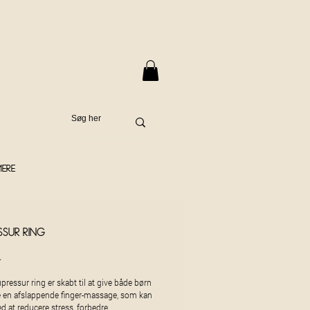
Mere
ssur ring
Pris
.
ressur ring er skabt til at give både børn
 en afslappende finger-massage, som kan
 at reducere stress, forbedre